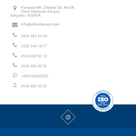
Parsana Mh. Zilkade Sk. No:5A
(Yeni Stadyum Karşısı)
Selçuklu / KONYA
info@etiketsanati.com
0800 363 34 34
0332 346 18 77
0533 482 92 52
0543 482 92 52
+905434829252
0543 482 92 52