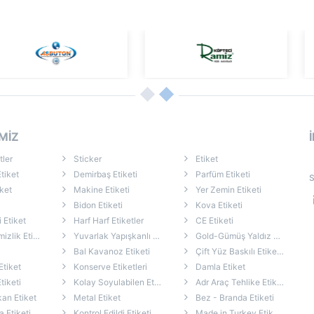
MİZ
tler
Sticker
Etiket
tiket
Demirbaş Etiketi
Parfüm Etiketi
S
ket
Makine Etiketi
Yer Zemin Etiketi
Bidon Etiketi
Kova Etiketi
i Etiket
Harf Harf Etiketler
CE Etiketi
k Etiketleri
Yuvarlak Yapışkanlı Etiket
Gold-Gümüş Yaldız Etiket
Bal Kavanoz Etiketi
Çift Yüz Baskılı Etiketler
Etiket
Konserve Etiketleri
Damla Etiket
tiketi
Kolay Soyulabilen Etiketler
Adr Araç Tehlike Etiketleri
an Etiket
Metal Etiket
Bez - Branda Etiketi
 Etiketi
Kontrol Edildi Etiketi
Made in Turkey Etiketleri