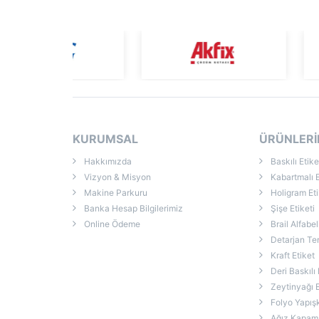
KURUMSAL
ÜRÜNLERİ
Hakkımızda
Baskılı Etike
Vizyon & Misyon
Kabartmalı E
Makine Parkuru
Holigram Eti
Banka Hesap Bilgilerimiz
Şişe Etiketi
Online Ödeme
Brail Alfabel
Detarjan Temizli
Kraft Etiket
Deri Baskılı 
Zeytinyağı E
Folyo Yapışk
Ağız Kapama