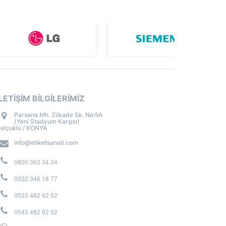
İLETİŞİM BİLGİLERİMİZ
Parsana Mh. Zilkade Sk. No:5A
(Yeni Stadyum Karşısı)
elçuklu / KONYA
info@etiketsanati.com
0800 363 34 34
0332 346 18 77
0533 482 92 52
0543 482 92 52