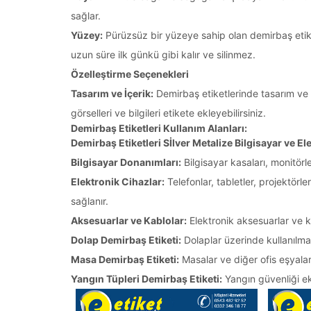
sağlar.
Yüzey:
Pürüzsüz bir yüzeye sahip olan demirbaş etiketl
uzun süre ilk günkü gibi kalır ve silinmez.
Özelleştirme Seçenekleri
Tasarım ve İçerik:
Demirbaş etiketlerinde tasarım ve i
görselleri ve bilgileri etikete ekleyebilirsiniz.
Demirbaş Etiketleri Kullanım Alanları:
Demirbaş Etiketleri Sİlver Metalize Bilgisayar ve El
Bilgisayar Donanımları:
Bilgisayar kasaları, monitörle
Elektronik Cihazlar:
Telefonlar, tabletler, projektörle
sağlanır.
Aksesuarlar ve Kablolar:
Elektronik aksesuarlar ve ka
Dolap Demirbaş Etiketi:
Dolaplar üzerinde kullanılmak
Masa Demirbaş Etiketi:
Masalar ve diğer ofis eşyaları
Yangın Tüpleri Demirbaş Etiketi:
Yangın güvenliği eki