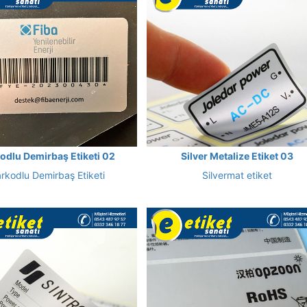
odlu Demirbaş Etiketi 02
Silver Metalize Etiket 03
rkodlu Demirbaş Etiketi
Silvermat etiket