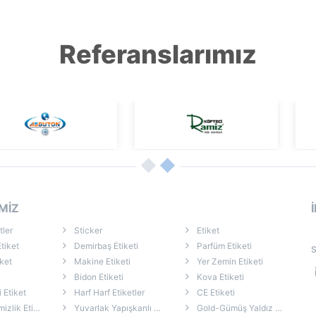
Referanslarımız
MİZ
tler
Sticker
Etiket
tiket
Demirbaş Etiketi
Parfüm Etiketi
S
ket
Makine Etiketi
Yer Zemin Etiketi
Bidon Etiketi
Kova Etiketi
i Etiket
Harf Harf Etiketler
CE Etiketi
k Etiketleri
Yuvarlak Yapışkanlı Etiket
Gold-Gümüş Yaldız Etiket