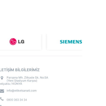
İLETİŞİM BİLGİLERİMİZ
Parsana Mh. Zilkade Sk. No:5A
(Yeni Stadyum Karşısı)
elçuklu / KONYA
info@etiketsanati.com
0800 363 34 34