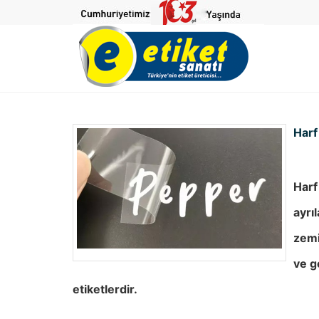
Harf
Harf
ayrı
zemi
ve g
etiketlerdir.