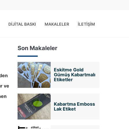
DİJİTAL BASKI
MAKALELER
İLETİŞİM
Son Makaleler
Eskitme Gold
Gümüş Kabartmalı
nden
Etiketler
ır ve
ünen
Kabartma Emboss
Lak Etiket