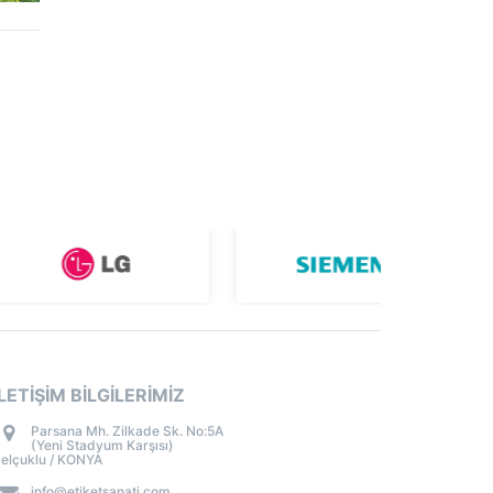
İLETİŞİM BİLGİLERİMİZ
Parsana Mh. Zilkade Sk. No:5A
(Yeni Stadyum Karşısı)
elçuklu / KONYA
info@etiketsanati.com