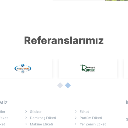
Referanslarımız
MİZ
tler
Sticker
Etiket
tiket
Demirbaş Etiketi
Parfüm Etiketi
S
ket
Makine Etiketi
Yer Zemin Etiketi