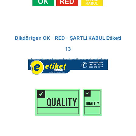
Dikdörtgen OK - RED - ŞARTLI KABUL Etiketi
13
ok red şartlı kabul etikerleri sticker