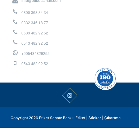
info@etiketsanati.com
0800 363 34 34
0332 346 18 77
0533 482 92 52
0543 482 92 52
+905434829252
0543 482 92 52
Copyright 2026 Etiket Sanatı: Baskılı Etiket | Sticker | Çıkartma
reklambeyni.com